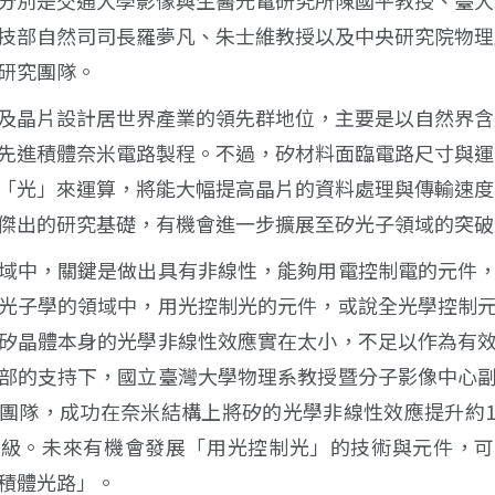
技部自然司司長羅夢凡、朱士維教授以及中央研究院物理
研究團隊。
及晶片設計居世界產業的領先群地位，主要是以自然界含
先進積體奈米電路製程。不過，矽材料面臨電路尺寸與運
「光」來運算，將能大幅提高晶片的資料處理與傳輸速度
傑出的研究基礎，有機會進一步擴展至矽光子領域的突破
域中，關鍵是做出具有非線性，能夠用電控制電的元件
光子學的領域中，用光控制光的元件，或說全光學控制
矽晶體本身的光學非線性效應實在太小，不足以作為有
部的支持下，國立臺灣大學物理系教授暨分子影像中心
團隊，成功在奈米結構上將矽的光學非線性效應提升約
等級。未來有機會發展「用光控制光」的技術與元件，可
積體光路」。