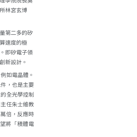
所林宮玄博
量第二多的矽
算速度的極
。即矽電子領
創新設計。
，例如電晶體。
元件，也是主要
效的全光學控制
副主任朱士維教
1萬倍，反應時
望將「積體電