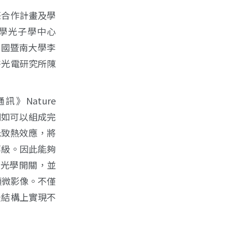
際合作計畫及學
學光子學中心
授，中國暨南大學李
醫光電研究所陳
Nature
，例如可以組成完
光致熱效應，將
等級。因此能夠
全光學開關，並
顯微影像。不僅
米結構上實現不