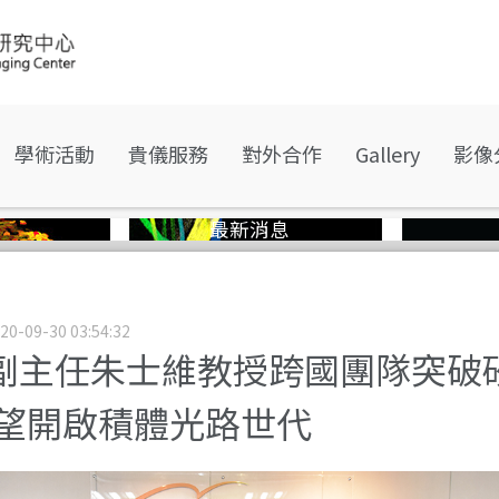
學術活動
貴儀服務
對外合作
Gallery
影像
最新消息
20-09-30 03:54:32
副主任朱士維教授跨國團隊突破
可望開啟積體光路世代