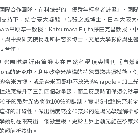
國際合作團隊，在科技部的「優秀年輕學者計畫」、國
期支持下，結合臺大凝態中心張之威博士、日本大阪大
Takahara髙原淳一教授，Katsumasa Fujita藤田克昌教
，與中央研究院物理所林宮玄博士、交通大學影像與生
同合作。
研究團隊最近兩篇發表在自然科學頂尖期刊《自然通訊》
cations的研究中，利用矽奈米結構的特殊電磁共振模態
的奈米方塊，或是奈米圓盤中不放光的Anapole。加上
性效應提升了三到四個數量級，而且反應時間僅須奈秒
粒子的散射光做將近100%的調制，實現GHz超快奈米
這樣的非線性，做出精度高達40奈米的遠場光學超解析
學繞射極限高出一個數量級，更於世界上領先能在矽奈
的超解析技術。