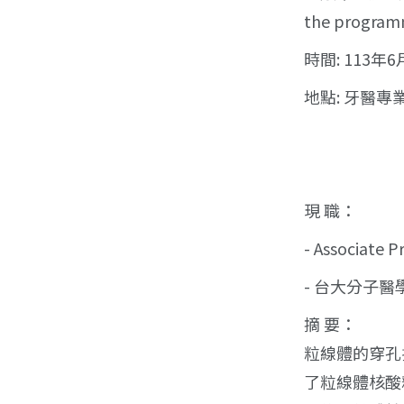
the programm
時間: 113年6
地點: 牙醫專
現 職：
- Associate P
- 台大分子醫
摘 要：
粒線體的穿孔
了粒線體核酸